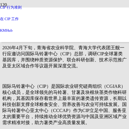
CIP 行为准则
深化国际合作 共筑薯业未来——青海科研院校代
表团访问国际马铃薯中心 共推块根块茎作物创新
在 CIP 工作
发展
KMHub
2026年4月下旬，青海省农业科学院、青海大学代表团王舰一
行应邀访问国际马铃薯中心（
CIP
）总部，调研CIP全球薯类
基因库，并围绕种质资源保护、联合科研创新、技术示范推广
及亚太区域合作等议题开展深度交流。
国际马铃薯中心（CIP）是
国际农业研究磋商组织
（CGIAR）
核心成员，是全球领先的马铃薯、甘薯及块根块茎类作物科研
机构，其基因库保存着世界上最丰富的薯类遗传资源，长期以
科技创新支撑全球粮食安全、营养改善与农业可持续发展。国
际马铃薯中心亚太中心（CCCAP）作为CIP立足中国、服务亚
太的重要平台，持续推动全球优势资源与中国及亚洲区域产业
需求精准对接，助力薯类产业高质量发展。