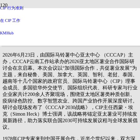
CIP 行为准则
加强国际薯业协同创新 共筑亚太粮食安全屏障 |
2026亚太地区薯业合作国际研讨会在北京启幕
在 CIP 工作
KMHub
2026年6月23日，由国际马铃薯中心亚太中心 （CCCAP）主
办，CCCAP云南工作站承办的
2026亚太地区薯业合作国际研
讨会
在京启幕。本次会议以
“加强国际合作，共促薯业发展”
为
主题，来自秘鲁、美国、加拿大、英国、智利、老挝、泰国、
越南等十几个国家的政府官员、国际马铃薯中心（CIP）理事
会成员、多国驻华外交使节、国际组织代表、科研专家与行业
企业家共计200余人齐聚现场，围绕亚太地区薯类种质创新、
疫病绿色防控、数字智慧农业、跨国产业协作开展深度研讨。
研讨会现场发布了《CCCAP 2030战略》，CIP主任西蒙・埃
克（Simon Heck）博士强调，该战略将锚定亚太薯业可持续发
展新路径，助力落实联合国2030可持续发展议程与全球发展倡
议。
1978年CIP专家来到中国开展合作，近半个世纪以来，双方深