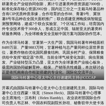
耕薯类全产业链协同创新，累计引进薯类种质资源超7000份，
标准化保存核心资源2002份，国内近三分之一主栽马铃薯品种
含有CIP优质种质亲缘，合作培育的合作88、青薯9号、冀张
薯8号等品种在全国大面积推广；联合搭建亚洲晚疫病智能监
测预警网络，建成7个联合实验室、7个区域工作站，培育国内
外专业技术骨干300余人，形成立足中国、辐射亚太的薯类科
研服务网络，为全球粮食安全贡献中国方案与国际协作范本。
作为全球马铃薯、甘薯第一大生产国，我国马铃薯年种植面积
8489万亩、产量9883万吨，甘薯种植与总产量同样位居世界首
位，薯类作物在优化国民膳食结构、巩固乡村产业、保障粮食
供给中发挥“稳定器”作用。当前全球气候变化加剧、病虫害频
发、产业链转型压力凸显，亚太作为全球薯类产业核心板块，
亟需跨国协同破解育种、植保、产销等共性难题，本次研讨会
正是依托南南合作框架搭建的专业化、国际化交流平台。
国际马铃薯中心亚太中心主任谢建民主持@CCCAP
开幕式由国际马铃薯中心亚太中心主任谢建民主持。国际马铃
薯中心主任西蒙・埃克（Simon Heck)、国际马铃薯中心理事
会主席海伦・汉布利（Helen Hambly)、农业农村部国际合作
司负责人韦正林、中国农科院副院长孙坦、秘鲁驻华大使卡洛