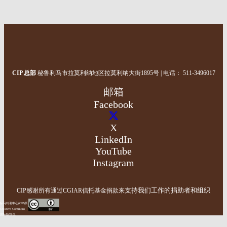
CIP 总部
秘鲁利马市拉莫利纳地区拉莫利纳大街1895号
| 电话： 511-3496017
邮箱
Facebook
X
LinkedIn
YouTube
Instagram
支持我们工作的捐助者和组织
CIP感谢所有通过
CGIAR信托基金
捐款来
马铃薯中心(CIP)所
ative Commons
n4.0国际版协议。