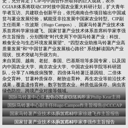
史，充分肯定了CIP与中国合作所取得的巨大成就，表示
CGIAR体系将联动CIP对接中国农业重大科研计划，扩大青年
学者互访、共建联合创新平台，依托南南合作项目输出中国减
贫与薯业发展经验，赋能亚非拉发展中国家农业转型。CIP副
主任雨果・坎波斯（Hugo Campos）、国家马铃薯产业技术体
系首席科学家徐建飞、国家甘薯产业技术体系首席科学家李强
作主旨报告，分别围绕“时代变局下中国马铃薯产业：科技、
粮食安全与生态环境发展展望”、“四型农业助推马铃薯产业高
质量发展”和“中国甘薯产业发展核心路径” 系统解读国内产业
现状、技术突破与升级方向。
来自英国、越南、老挝、泰国、巴基斯坦等多国专家，以及国
内中国农业大学、南京农业大学、中国农业科学院等科研团
队，分享了AI晚疫病预警、四倍体马铃薯泛基因组、二倍体
杂交育种、甘薯种质保存、耐胁迫育种、再生农业等前沿技术
成果，覆盖遗传育种、数字智慧农业、种质低温保存、病虫害
绿色防控、跨境产业对接等领域。
国际马铃薯中心亚太中心国家联络科学家Philip Kear主持报告环节@CCCAP
国际马铃薯中心副主任Hugo Campos作主旨报告@CCCAP
国家马铃薯产业技术体系首席科学家徐建飞作主旨报告@CCCAP
国家甘薯产业技术体系首席科学家李强作主旨报告@CCCAP