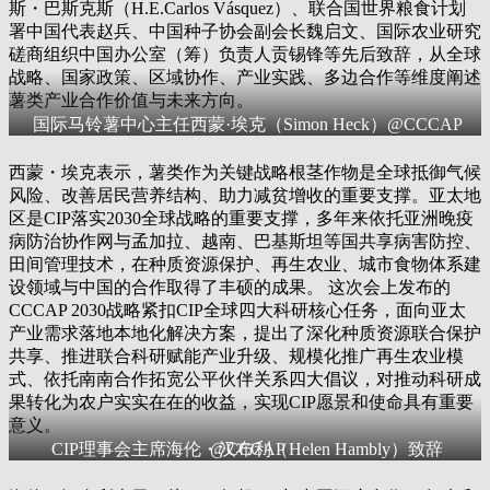
斯・巴斯克斯（H.E.Carlos Vásquez）、联合国世界粮食计划
署中国代表赵兵、中国种子协会副会长魏启文、国际农业研究
磋商组织中国办公室（筹）负责人贡锡锋等先后致辞，从全球
战略、国家政策、区域协作、产业实践、多边合作等维度阐述
薯类产业合作价值与未来方向。
国际马铃薯中心主任西蒙·埃克（Simon Heck）@CCCAP
西蒙・埃克表示，薯类作为关键战略根茎作物是全球抵御气候
风险、改善居民营养结构、助力减贫增收的重要支撑。亚太地
区是CIP落实2030全球战略的重要支撑，多年来依托亚洲晚疫
病防治协作网与孟加拉、越南、巴基斯坦等国共享病害防控、
田间管理技术，在种质资源保护、再生农业、城市食物体系建
设领域与中国的合作取得了丰硕的成果。 这次会上发布的
CCCAP 2030战略紧扣CIP全球四大科研核心任务，面向亚太
产业需求落地本地化解决方案，提出了深化种质资源联合保护
共享、推进联合科研赋能产业升级、规模化推广再生农业模
式、依托南南合作拓宽公平伙伴关系四大倡议，对推动科研成
果转化为农户实实在在的收益，实现CIP愿景和使命具有重要
意义。
CIP理事会主席海伦・汉布利（Helen Hambly）致辞@CCCAP