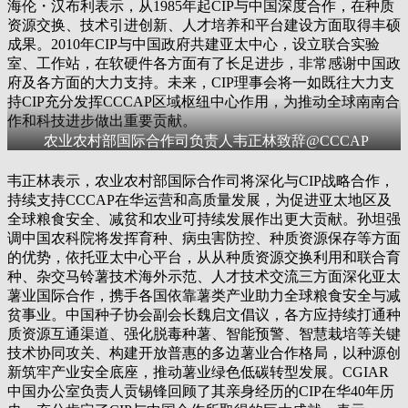
海伦・汉布利表示，从1985年起CIP与中国深度合作，在种质
资源交换、技术引进创新、人才培养和平台建设方面取得丰硕
成果。2010年CIP与中国政府共建亚太中心，设立联合实验
室、工作站，在软硬件各方面有了长足进步，非常感谢中国政
府及各方面的大力支持。未来，CIP理事会将一如既往大力支
持CIP充分发挥CCCAP区域枢纽中心作用，为推动全球南南合
作和科技进步做出重要贡献。
农业农村部国际合作司负责人韦正林致辞@CCCAP
韦正林表示，农业农村部国际合作司将深化与CIP战略合作，
持续支持CCCAP在华运营和高质量发展，为促进亚太地区及
全球粮食安全、减贫和农业可持续发展作出更大贡献。孙坦强
调中国农科院将发挥育种、病虫害防控、种质资源保存等方面
的优势，依托亚太中心平台，从从种质资源交换利用和联合育
种、杂交马铃薯技术海外示范、人才技术交流三方面深化亚太
薯业国际合作，携手各国依靠薯类产业助力全球粮食安全与减
贫事业。中国种子协会副会长魏启文倡议，各方应持续打通种
质资源互通渠道、强化脱毒种薯、智能预警、智慧栽培等关键
技术协同攻关、构建开放普惠的多边薯业合作格局，以种源创
新筑牢产业安全底座，推动薯业绿色低碳转型发展。CGIAR
中国办公室负责人贡锡锋回顾了其亲身经历的CIP在华40年历